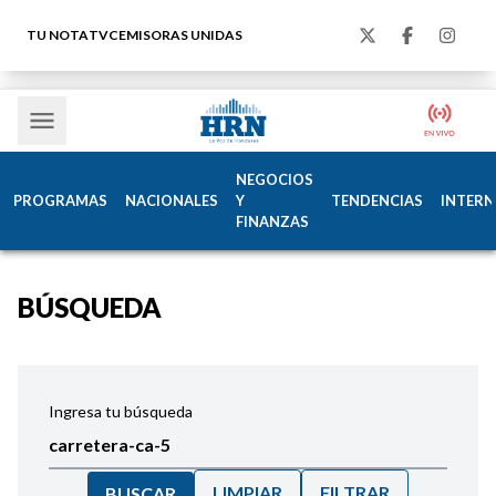
TU NOTA
TVC
EMISORAS UNIDAS
NEGOCIOS
PROGRAMAS
NACIONALES
Y
TENDENCIAS
INTERN
FINANZAS
BÚSQUEDA
Ingresa tu búsqueda
LIMPIAR
FILTRAR
BUSCAR