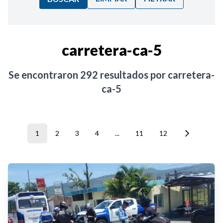
Ordenar por:
carretera-ca-5
Noticias
Se encontraron
292
resultados por
carretera-
ca-5
1
2
3
4
...
11
12