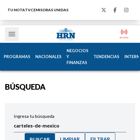
TU NOTA
TVC
EMISORAS UNIDAS
NEGOCIOS
PROGRAMAS
NACIONALES
Y
TENDENCIAS
INTERN
FINANZAS
BÚSQUEDA
Ingresa tu búsqueda
LIMPIAR
FILTRAR
BUSCAR