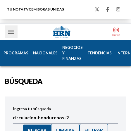
TU NOTA
TVC
EMISORAS UNIDAS
NEGOCIOS
PROGRAMAS
NACIONALES
Y
TENDENCIAS
INTERN
FINANZAS
BÚSQUEDA
Ingresa tu búsqueda
LIMPIAR
FILTRAR
BUSCAR