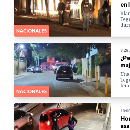
en 
Blan
Tegu
dura
NACIONALES
9:28
¿Pe
muj
Una 
Tegu
fémi
NACIONALES
10:0
Hom
asa