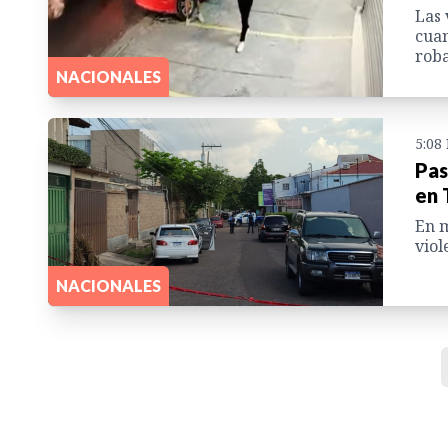
Las 
cuan
roba
NACIONALES
5:08
Pas
en 
En m
viol
NACIONALES