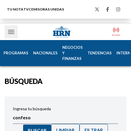
TU NOTA
TVC
EMISORAS UNIDAS
NEGOCIOS
PROGRAMAS
NACIONALES
Y
TENDENCIAS
INTERN
FINANZAS
BÚSQUEDA
Ingresa tu búsqueda
LIMPIAR
FILTRAR
BUSCAR