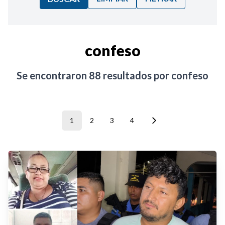
Ordenar por:
confeso
Noticias
Se encontraron
88
resultados por
confeso
1
2
3
4