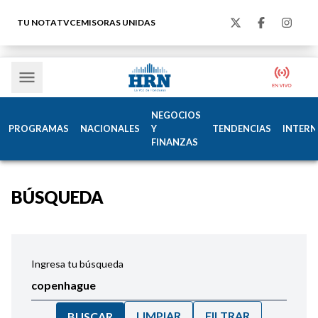
TU NOTA
TVC
EMISORAS UNIDAS
NEGOCIOS
PROGRAMAS
NACIONALES
Y
TENDENCIAS
INTERN
FINANZAS
BÚSQUEDA
Ingresa tu búsqueda
LIMPIAR
FILTRAR
BUSCAR