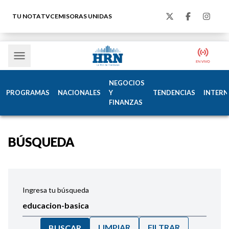
TU NOTA
TVC
EMISORAS UNIDAS
NEGOCIOS
PROGRAMAS
NACIONALES
Y
TENDENCIAS
INTERN
FINANZAS
BÚSQUEDA
Ingresa tu búsqueda
LIMPIAR
FILTRAR
BUSCAR