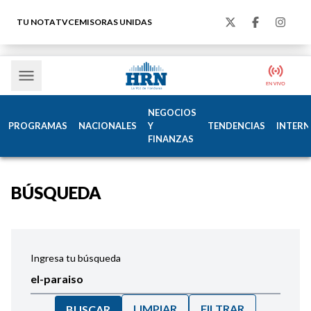
TU NOTA
TVC
EMISORAS UNIDAS
NEGOCIOS
PROGRAMAS
NACIONALES
Y
TENDENCIAS
INTERN
FINANZAS
BÚSQUEDA
Ingresa tu búsqueda
LIMPIAR
FILTRAR
BUSCAR