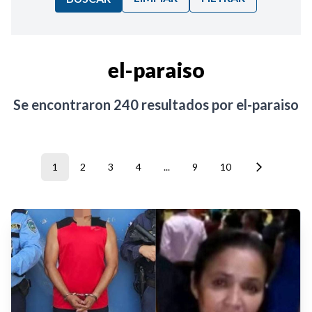
Ordenar por:
el-paraiso
Noticias
Se encontraron
240
resultados por
el-paraiso
1
2
3
4
...
9
10