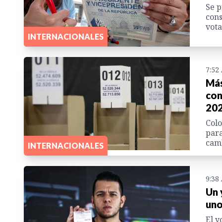
Se p
cons
vota
INTERNACIONALES
7:52
Más
con
20
Colo
para
cam
INTERNACIONALES
9:38
Un 
uno
El y