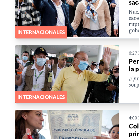
sac
Naci
sace
rupt
gob
INTERNACIONALES
6:27
Per
la 
¿Qui
sorp
INTERNACIONALES
4:00
Col
pri