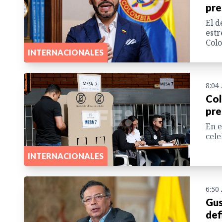
pre
El d
estr
Colo
INTERNACIONALES
8:04
Col
pre
En e
cele
INTERNACIONALES
6:50
Gus
def