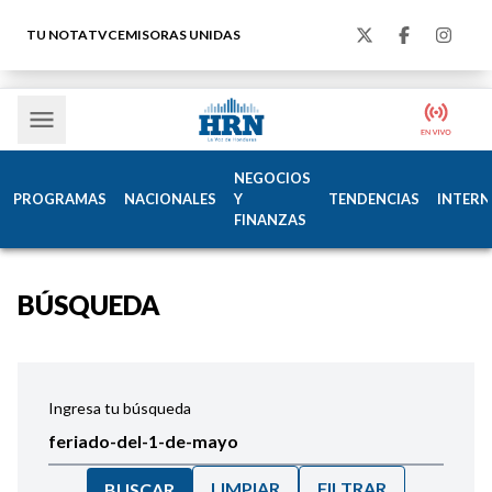
TU NOTA
TVC
EMISORAS UNIDAS
NEGOCIOS
PROGRAMAS
NACIONALES
Y
TENDENCIAS
INTERN
FINANZAS
BÚSQUEDA
Ingresa tu búsqueda
LIMPIAR
FILTRAR
BUSCAR