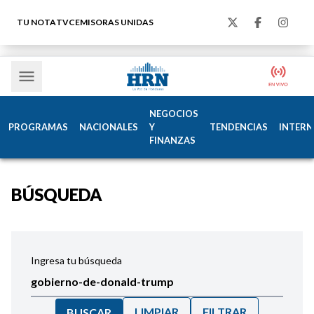
TU NOTA
TVC
EMISORAS UNIDAS
NEGOCIOS
PROGRAMAS
NACIONALES
Y
TENDENCIAS
INTERN
FINANZAS
BÚSQUEDA
Ingresa tu búsqueda
LIMPIAR
FILTRAR
BUSCAR