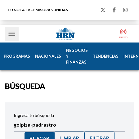
TU NOTA
TVC
EMISORAS UNIDAS
NEGOCIOS
PROGRAMAS
NACIONALES
Y
TENDENCIAS
INTERN
FINANZAS
BÚSQUEDA
Ingresa tu búsqueda
LIMPIAR
FILTRAR
BUSCAR