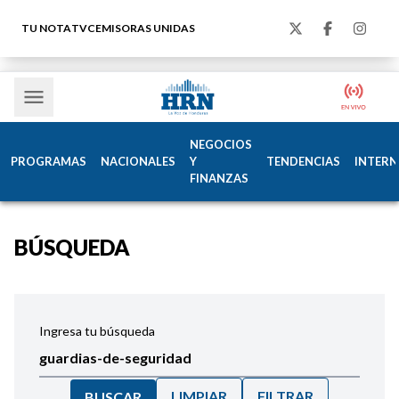
TU NOTA
TVC
EMISORAS UNIDAS
NEGOCIOS
PROGRAMAS
NACIONALES
Y
TENDENCIAS
INTERN
FINANZAS
BÚSQUEDA
Ingresa tu búsqueda
LIMPIAR
FILTRAR
BUSCAR