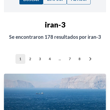
Ordenar por:
iran-3
Noticias
Se encontraron
178
resultados por
iran-3
1
2
3
4
...
7
8