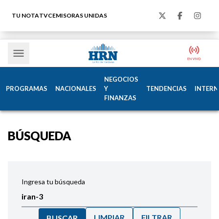
TU NOTA
TVC
EMISORAS UNIDAS
NEGOCIOS
PROGRAMAS
NACIONALES
Y
TENDENCIAS
INTERN
FINANZAS
BÚSQUEDA
Ingresa tu búsqueda
LIMPIAR
FILTRAR
BUSCAR