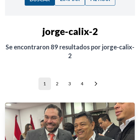
Ordenar por:
jorge-calix-2
Noticias
Se encontraron
89
resultados por
jorge-calix-
2
1
2
3
4