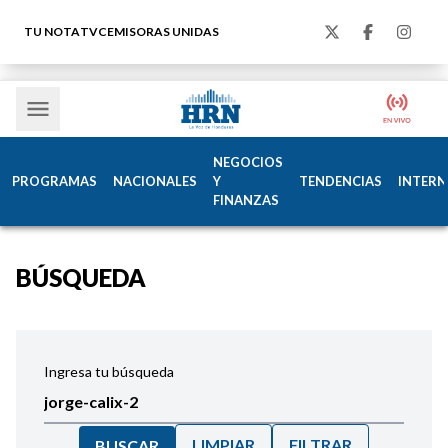
TU NOTA
TVC
EMISORAS UNIDAS
NEGOCIOS
PROGRAMAS
NACIONALES
Y
TENDENCIAS
INTERN
FINANZAS
BÚSQUEDA
Ingresa tu búsqueda
LIMPIAR
FILTRAR
BUSCAR