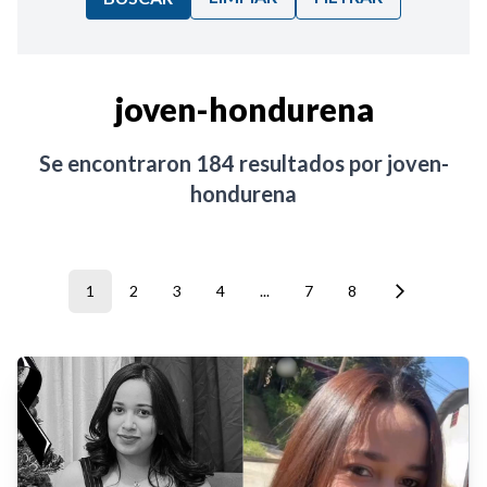
Ordenar por:
joven-hondurena
Noticias
Se encontraron
184
resultados por
joven-
hondurena
1
2
3
4
...
7
8