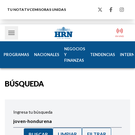
TU NOTA
TVC
EMISORAS UNIDAS
NEGOCIOS
PROGRAMAS
NACIONALES
Y
TENDENCIAS
INTERN
FINANZAS
BÚSQUEDA
Ingresa tu búsqueda
LIMPIAR
FILTRAR
BUSCAR