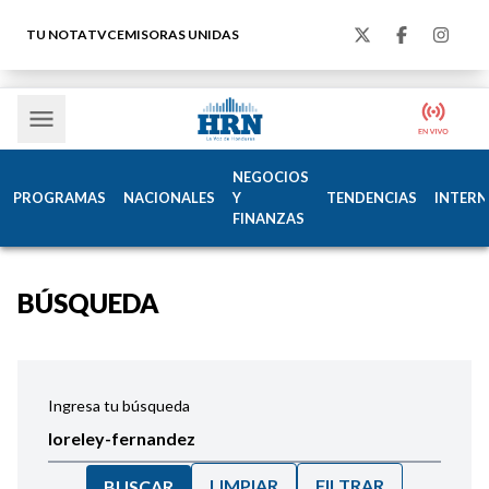
TU NOTA
TVC
EMISORAS UNIDAS
NEGOCIOS
PROGRAMAS
NACIONALES
Y
TENDENCIAS
INTERN
FINANZAS
BÚSQUEDA
Ingresa tu búsqueda
LIMPIAR
FILTRAR
BUSCAR