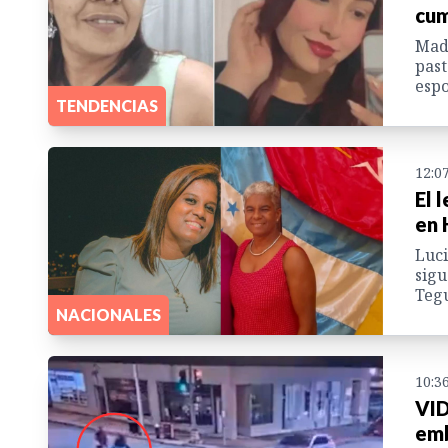
cum
Madr
past
espo
TENDENCIAS
12:0
El 
en 
Luci
sigu
Tegu
NACIONALES
10:3
VID
emb