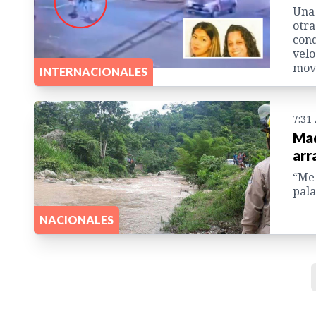
Una 
otra
cond
velo
mov
INTERNACIONALES
7:31
Mad
arr
“Me 
pala
NACIONALES