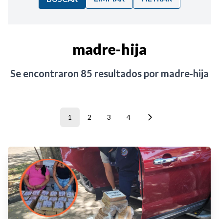
Ordenar por:
madre-hija
Noticias
Se encontraron
85
resultados por
madre-hija
1
2
3
4