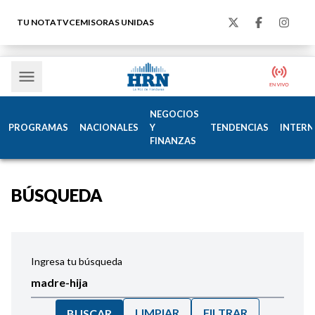
TU NOTA
TVC
EMISORAS UNIDAS
NEGOCIOS
PROGRAMAS
NACIONALES
Y
TENDENCIAS
INTERN
FINANZAS
BÚSQUEDA
Ingresa tu búsqueda
LIMPIAR
FILTRAR
BUSCAR