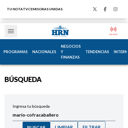
TU NOTA
TVC
EMISORAS UNIDAS
NEGOCIOS
PROGRAMAS
NACIONALES
Y
TENDENCIAS
INTERN
FINANZAS
BÚSQUEDA
Ingresa tu búsqueda
LIMPIAR
FILTRAR
BUSCAR