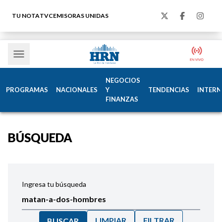
TU NOTA
TVC
EMISORAS UNIDAS
NEGOCIOS
PROGRAMAS
NACIONALES
Y
TENDENCIAS
INTERN
FINANZAS
BÚSQUEDA
Ingresa tu búsqueda
LIMPIAR
FILTRAR
BUSCAR