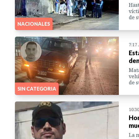
Hast
víct
de s
NACIONALES
7:17
Est
den
Mata
vehí
de s
SIN CATEGORIA
10:3
Hom
mue
La m