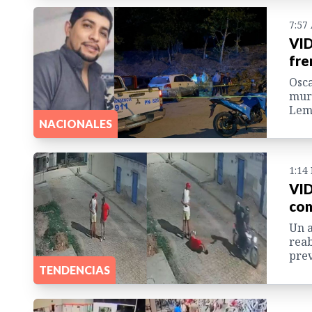
7:57
VID
fre
Osca
muri
Lemp
NACIONALES
1:14
VID
con
Un a
reab
prev
TENDENCIAS