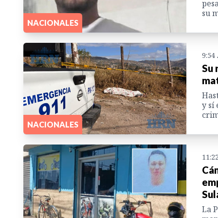
pesa
su 
NACIONALES
9:54
Su 
mat
Hast
y sí
cri
NACIONALES
11:2
Cám
emp
Sul
La P