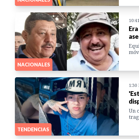
10:4
Era
ase
Equi
móvi
NACIONALES
1:30
'Es
dis
Un c
trag
TENDENCIAS