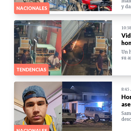
mant
y da
NACIONALES
10:5
Vid
hom
Un h
su a
TENDENCIAS
8:45
Hon
ase
Samu
desc
NACIONALES