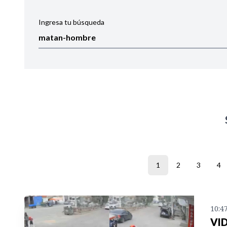
Ingresa tu búsqueda
Ordenar por:
Noticias
1
2
3
4
10:4
VID