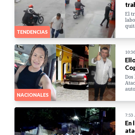
tra
El t
labo
quit
TENDENCIAS
10:3
Ell
Cop
Dos 
Atac
auto
NACIONALES
7:53
En 
ata