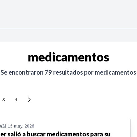
medicamentos
Se encontraron
79
resultados por
medicamentos
3
4
 AM 15 may. 2026
er salió a buscar medicamentos para su