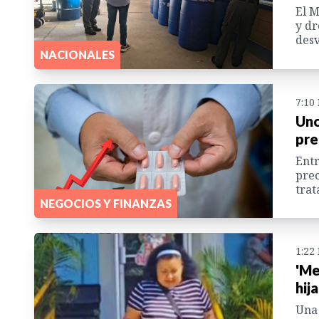
El M
y dr
desv
NACIONALES
7:10
Uno
pre
Entr
prec
trat
NEGOCIOS Y FINANZAS
1:22
'Me
hij
Una 