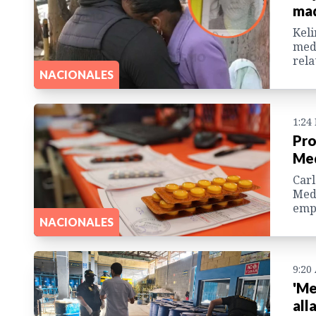
mad
Keli
medi
rela
NACIONALES
1:24
Pro
Med
Carl
Medi
emp
NACIONALES
9:20
'Me
all