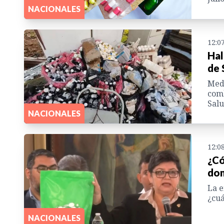
NACIONALES
12:0
Hal
de 
Med
comb
Salu
NACIONALES
12:0
¿Có
dom
La e
¿cuá
NACIONALES