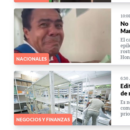
10:0
No 
Mar
El c
epil
rost
Hon
NACIONALES
6:30
Edi
de 
Es n
comp
prio
NEGOCIOS Y FINANZAS