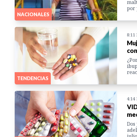
malt
por 
NACIONALES
8:11
Muj
con
¿Por
ibup
reac
TENDENCIAS
4:14
VID
med
Dos 
adel
juli