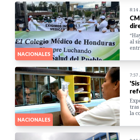
8:14
CMH
dir
“Hay
al s
entr
NACIONALES
7:57
'Si
ref
Expe
tras
la c
NACIONALES