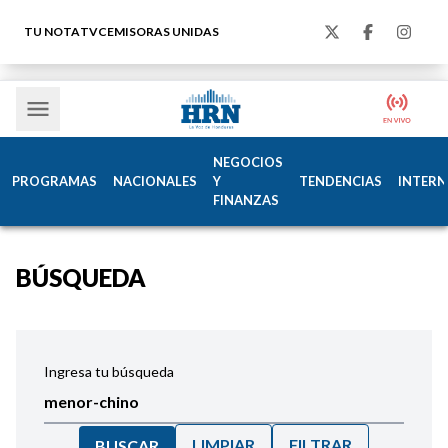
TU NOTA
TVC
EMISORAS UNIDAS
NEGOCIOS
PROGRAMAS
NACIONALES
Y
TENDENCIAS
INTERN
FINANZAS
BÚSQUEDA
Ingresa tu búsqueda
LIMPIAR
FILTRAR
BUSCAR