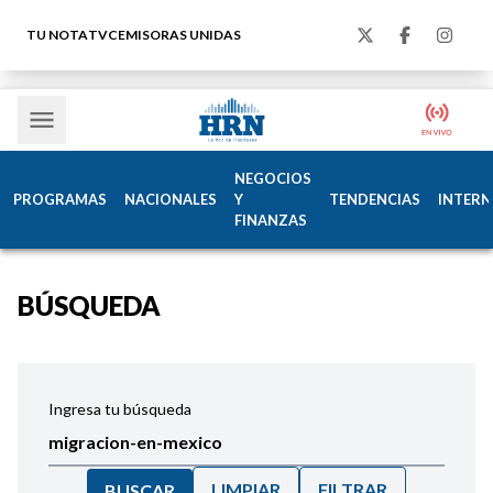
TU NOTA
TVC
EMISORAS UNIDAS
NEGOCIOS
PROGRAMAS
NACIONALES
Y
TENDENCIAS
INTERN
FINANZAS
BÚSQUEDA
Ingresa tu búsqueda
LIMPIAR
FILTRAR
BUSCAR