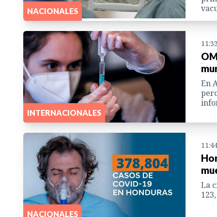
vac
NACIONALES
11:3
OMS
mun
En A
pero
info
INTERNACIONALES
11:4
Hon
mue
La c
123,
NACIONALES