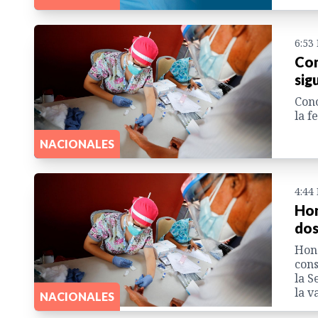
6:53
Con
sig
Cono
la f
NACIONALES
4:44
Hon
dos
Hond
cons
la S
la v
NACIONALES