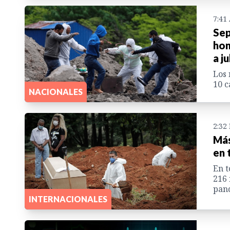
7:41
Sep
hon
a j
Los 
10 c
NACIONALES
2:32
Más
en 
En t
216 
pan
INTERNACIONALES