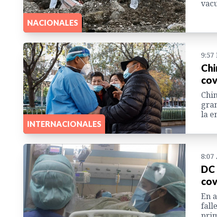
vacu
NACIONALES
9:57
Chi
cov
Chin
gran
la 
INTERNACIONALES
8:07
DC 
cov
En a
fall
prim