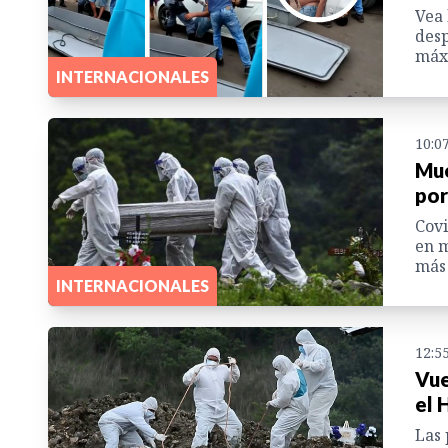
Vea 
desp
máx
INTERNACIONALES
10:0
Mue
por
Covi
en m
más 
INTERNACIONALES
12:5
Vue
el 
Las 