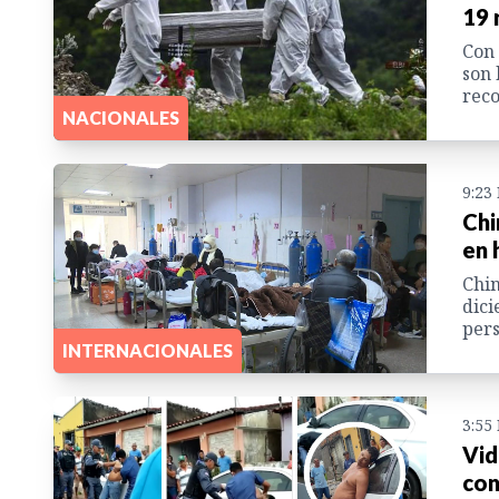
19 
Con 
son 
reco
NACIONALES
9:23
Chi
en 
Chin
dici
pers
INTERNACIONALES
3:55
Vid
con