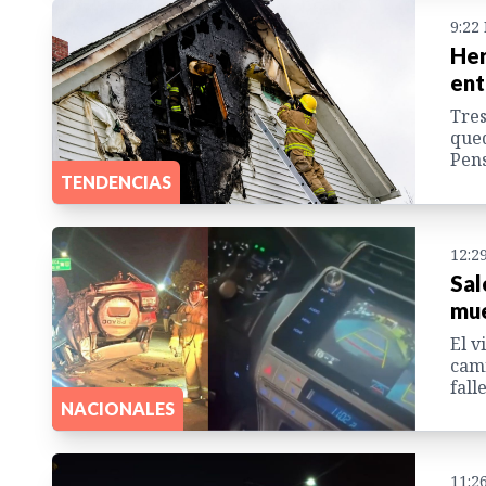
9:22
Her
ent
Tres
qued
Pens
TENDENCIAS
12:2
Sal
mue
El v
cami
fall
NACIONALES
11:2