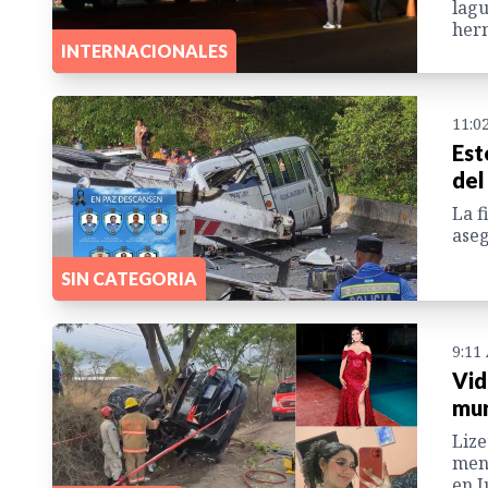
lagu
herm
INTERNACIONALES
11:0
Est
del
La f
aseg
SIN CATEGORIA
9:11
Vid
mur
Lize
meno
en J