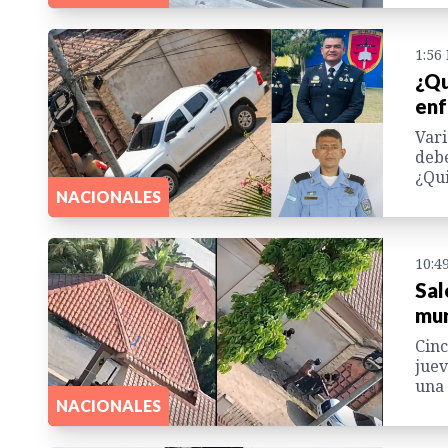
1:56
¿Qu
enf
Vari
debe
¿Qui
NACIONALES
10:4
Sal
mur
Cinc
jue
una 
NACIONALES