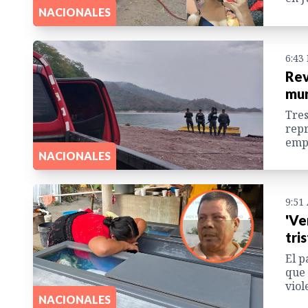
NACIONALES
6:43
Rev
mur
Tres
repr
empr
NACIONALES
9:51
'Ve
tri
El p
que 
viol
NACIONALES