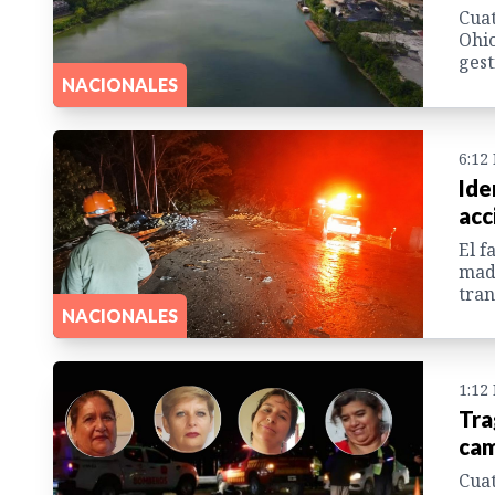
Cuat
Ohio
gest
NACIONALES
6:12
Ide
acc
El f
madr
tran
NACIONALES
1:12
Tra
cam
Cuat