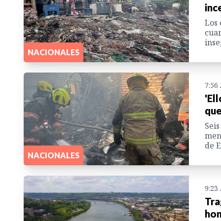
inc
Los 
cuar
inse
NACIONALES
7:56
'El
que
Seis
meno
de E
NACIONALES
9:23
Tra
hon