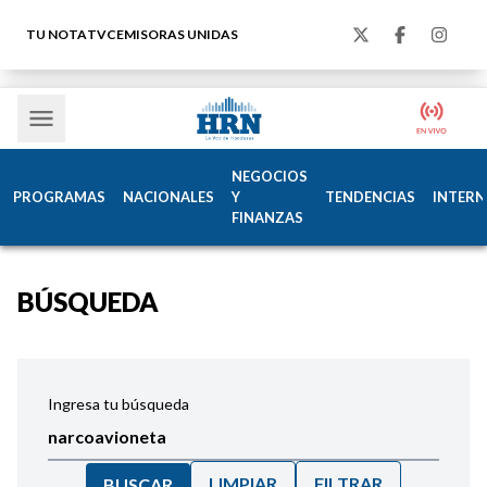
TU NOTA
TVC
EMISORAS UNIDAS
NEGOCIOS
PROGRAMAS
NACIONALES
Y
TENDENCIAS
INTERN
FINANZAS
BÚSQUEDA
Ingresa tu búsqueda
LIMPIAR
FILTRAR
BUSCAR