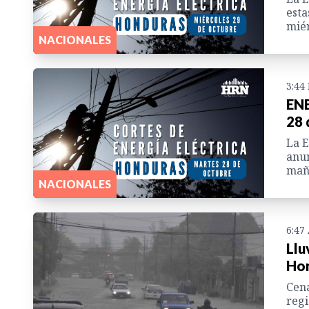
esta
miér
NACIONALES
3:44
ENE
28 
La E
anu
maña
NACIONALES
6:47
Llu
Hon
Cena
regi