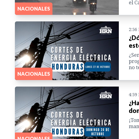
el C
NACIONALES
2:56
¿Dó
est
¿Ser
prog
no t
NACIONALES
4:59
¿Ha
dom
¡Tom
man
NACIONALES