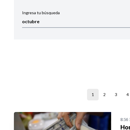
Ingresa tu búsqueda
Ordenar por:
Noticias
1
2
3
4
8:56
Hon