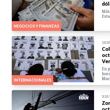
dól
Más 
Esta
NEGOCIOS Y FINANZAS
10:2
Col
oct
Ven
En p
hora
Mac
INTERNACIONALES
3:53
Zon
oct