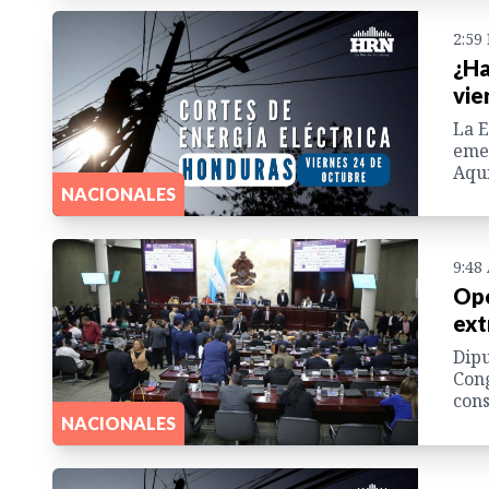
2:59
¿Ha
vie
La 
eme
Aquí
NACIONALES
9:48
Opo
ext
Dipu
Cong
cons
NACIONALES