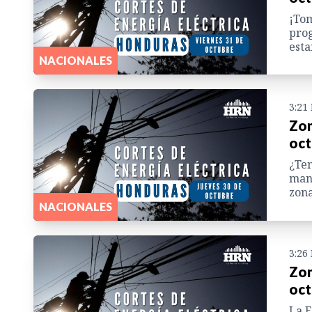
¡Tom
pro
esta
NACIONALES
3:21
Zon
oct
¿Ten
man
zona
NACIONALES
3:26
Zon
oct
La E