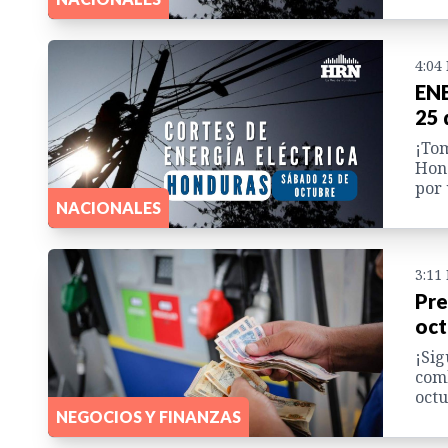
4:04
ENE
25 
¡Tom
Hond
por
NACIONALES
3:11
Pre
oct
¡Sig
comb
octu
NEGOCIOS Y FINANZAS