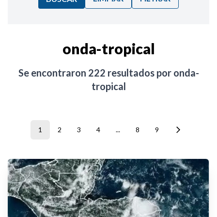
Ordenar por:
onda-tropical
Noticias
Se encontraron
222
resultados por
onda-
tropical
1
2
3
4
...
8
9