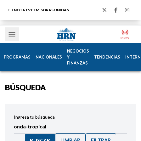
TU NOTA
TVC
EMISORAS UNIDAS
NEGOCIOS
PROGRAMAS
NACIONALES
Y
TENDENCIAS
INTERN
FINANZAS
BÚSQUEDA
Ingresa tu búsqueda
LIMPIAR
FILTRAR
BUSCAR