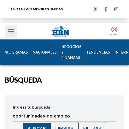
TU NOTA
TVC
EMISORAS UNIDAS
NEGOCIOS
PROGRAMAS
NACIONALES
Y
TENDENCIAS
INTERN
FINANZAS
BÚSQUEDA
Ingresa tu búsqueda
LIMPIAR
FILTRAR
BUSCAR