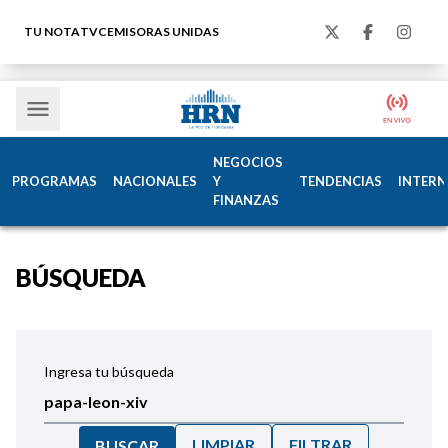
TU NOTA
TVC
EMISORAS UNIDAS
NEGOCIOS
PROGRAMAS
NACIONALES
Y
TENDENCIAS
INTERN
FINANZAS
BÚSQUEDA
Ingresa tu búsqueda
LIMPIAR
FILTRAR
BUSCAR