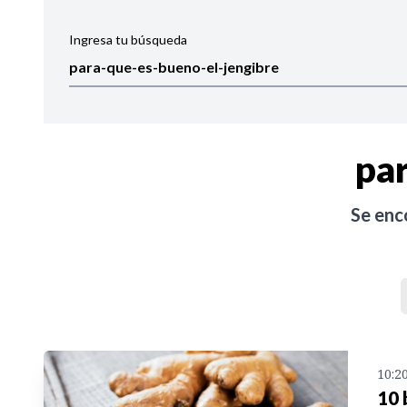
Ingresa tu búsqueda
Ordenar por:
Noticias
pa
Se enc
10:2
10 