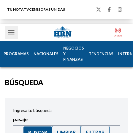
TU NOTA
TVC
EMISORAS UNIDAS
NEGOCIOS
PROGRAMAS
NACIONALES
Y
TENDENCIAS
INTERN
FINANZAS
BÚSQUEDA
Ingresa tu búsqueda
LIMPIAR
FILTRAR
BUSCAR