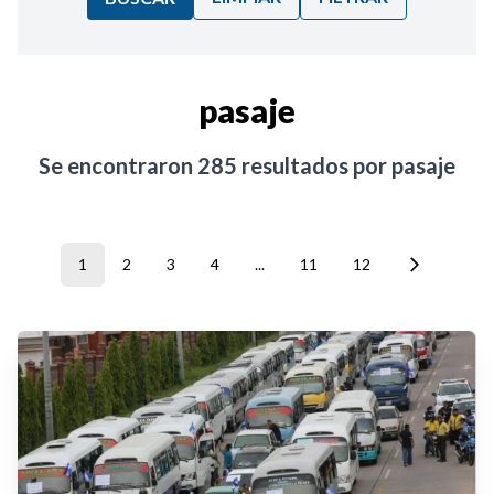
Ordenar por:
pasaje
Noticias
Se encontraron
285
resultados por
pasaje
1
2
3
4
...
11
12