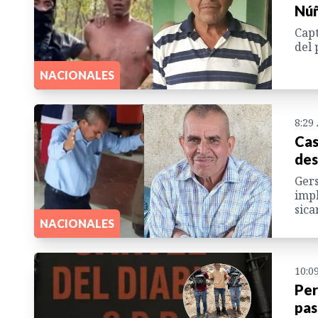
Núñ
Capt
del 
NACIONALES
8:29
Cas
des
Gers
impl
sica
NACIONALES
10:0
Per
pas