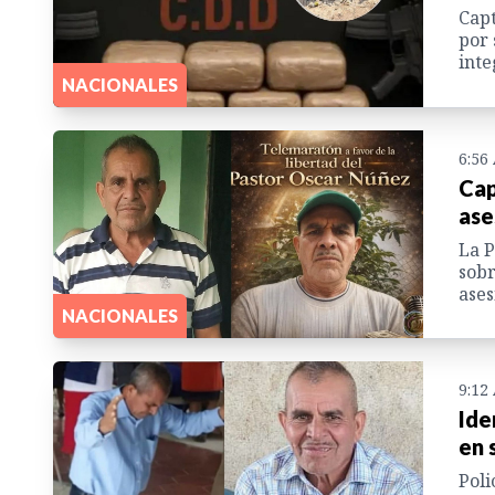
Capt
por 
inte
NACIONALES
6:56
Cap
ase
La P
sobr
ases
NACIONALES
9:12
Ide
en 
Poli