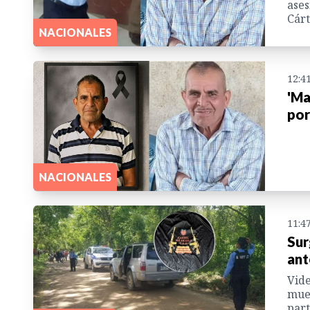
ases
Cárt
NACIONALES
12:4
'Ma
por
NACIONALES
11:4
Sur
ant
Vide
muer
part