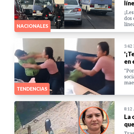
lín
¡Les
dos 
líne
NACIONALES
5:42
'¡T
en 
"Por
soci
maes
TENDENCIAS
8:12
La 
que
Tras