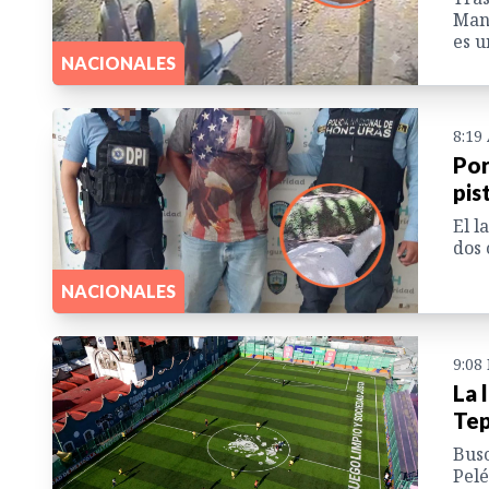
Manz
es u
NACIONALES
8:19
Por
pis
El l
dos 
NACIONALES
9:08
La 
Tep
Busc
Pelé