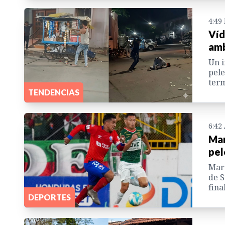
4:49
Víd
amb
Un i
pele
term
TENDENCIAS
6:42
Mar
pel
Mara
de S
fina
DEPORTES