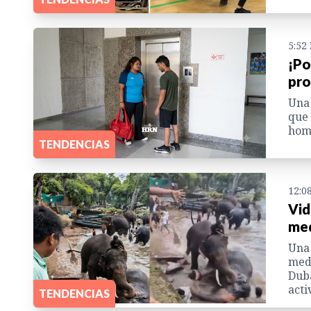
5:52
¡Po
pro
Una 
que 
homb
TENDENCIAS
12:0
Vid
med
Una 
medi
Duba
acti
TENDENCIAS