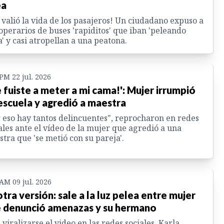
ea
 valió la vida de los pasajeros! Un ciudadano expuso a
operarios de buses 'rapiditos' que iban 'peleando
a' y casi atropellan a una peatona.
 PM 22 jul. 2026
e fuiste a meter a mi cama!': Mujer irrumpió
escuela y agredió a maestra
 eso hay tantos delincuentes", reprocharon en redes
ales ante el vídeo de la mujer que agredió a una
tra que 'se metió con su pareja'.
 AM 09 jul. 2026
otra versión: sale a la luz pelea entre mujer
 denunció amenazas y su hermano
 viralizarse el video en las redes sociales, Karla