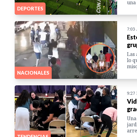
una 
DEPORTES
7:03
Est
gru
Las 
lo q
misq
NACIONALES
9:27
Vid
gra
Una 
jard
arre
TENDENCIAS