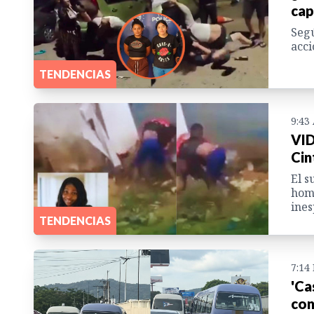
cap
Segú
acci
TENDENCIAS
9:43
VID
Cin
El s
homb
ines
TENDENCIAS
7:14
'Ca
con