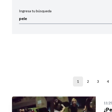
Ingresa tu búsqueda
Ordenar por:
Noticias
1
2
3
4
11:2
¿Pe