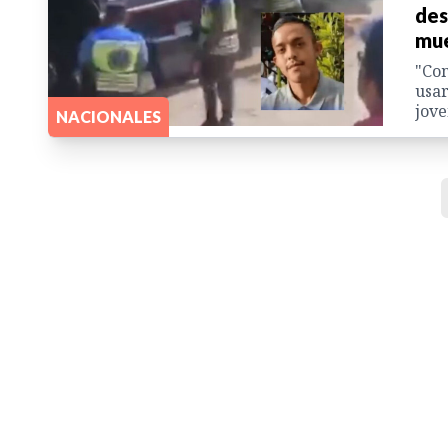
des
mue
"Com
usar
jove
NACIONALES