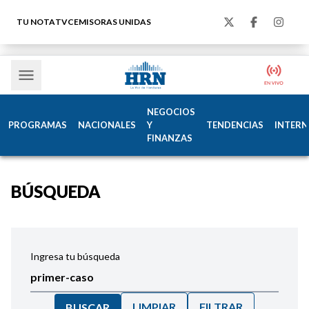
TU NOTA
TVC
EMISORAS UNIDAS
NEGOCIOS
PROGRAMAS
NACIONALES
Y
TENDENCIAS
INTERN
FINANZAS
BÚSQUEDA
Ingresa tu búsqueda
LIMPIAR
FILTRAR
BUSCAR