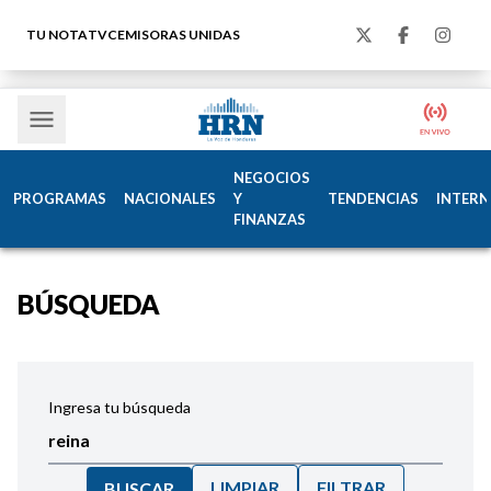
TU NOTA
TVC
EMISORAS UNIDAS
NEGOCIOS
PROGRAMAS
NACIONALES
Y
TENDENCIAS
INTERN
FINANZAS
BÚSQUEDA
Ingresa tu búsqueda
LIMPIAR
FILTRAR
BUSCAR