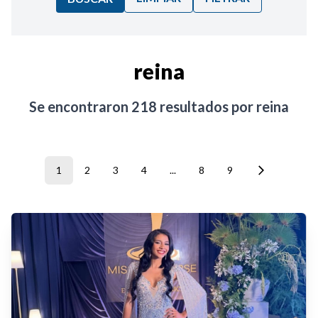
Ordenar por:
reina
Noticias
Se encontraron
218
resultados por
reina
1
2
3
4
...
8
9