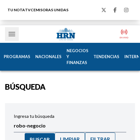
TU NOTA
TVC
EMISORAS UNIDAS
NEGOCIOS
PROGRAMAS
NACIONALES
Y
TENDENCIAS
INTERN
FINANZAS
BÚSQUEDA
Ingresa tu búsqueda
LIMPIAR
FILTRAR
BUSCAR