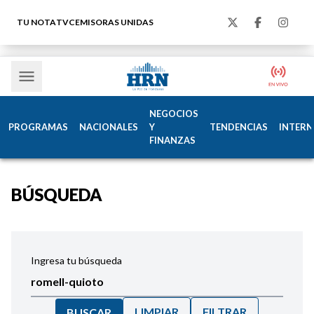
TU NOTA
TVC
EMISORAS UNIDAS
NEGOCIOS
PROGRAMAS
NACIONALES
Y
TENDENCIAS
INTERN
FINANZAS
BÚSQUEDA
Ingresa tu búsqueda
LIMPIAR
FILTRAR
BUSCAR