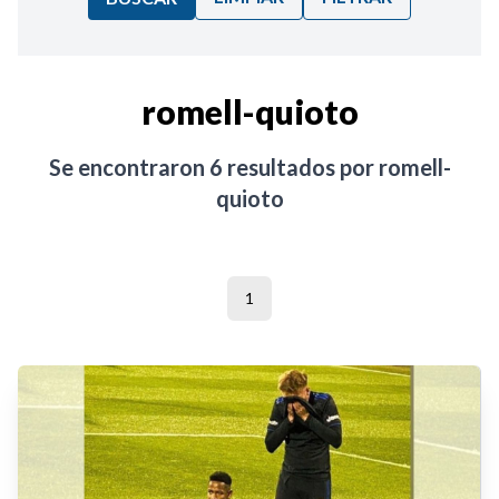
Ordenar por:
romell-quioto
Noticias
Se encontraron
6
resultados por
romell-
quioto
1