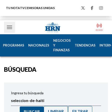
TU NOTA
TVC
EMISORAS UNIDAS
NEGOCIOS
PROGRAMAS
NACIONALES
Y
TENDENCIAS
INTERN
FINANZAS
BÚSQUEDA
Ingresa tu búsqueda
LIMPIAR
FILTRAR
BUSCAR