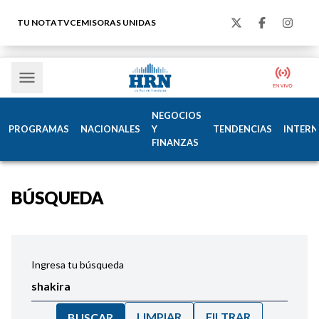
TU NOTA
TVC
EMISORAS UNIDAS
NEGOCIOS
PROGRAMAS
NACIONALES
Y
TENDENCIAS
INTERN
FINANZAS
BÚSQUEDA
Ingresa tu búsqueda
LIMPIAR
FILTRAR
BUSCAR