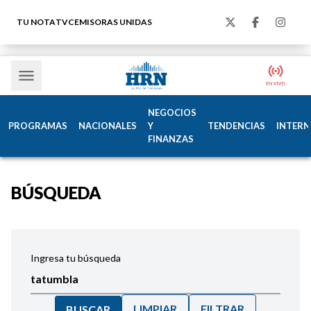
TU NOTA
TVC
EMISORAS UNIDAS
NEGOCIOS
PROGRAMAS
NACIONALES
Y
TENDENCIAS
INTERN
FINANZAS
BÚSQUEDA
Ingresa tu búsqueda
LIMPIAR
FILTRAR
BUSCAR