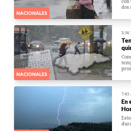
con 
dos 
NACIONALES
3:56
Tem
qui
Cono
temp
pron
NACIONALES
7:45
En 
Hon
Esto
dura