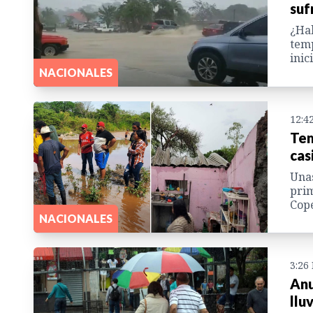
suf
¿Hab
temp
inic
NACIONALES
12:4
Tem
cas
Unas
prim
Cope
NACIONALES
3:26
Anu
llu