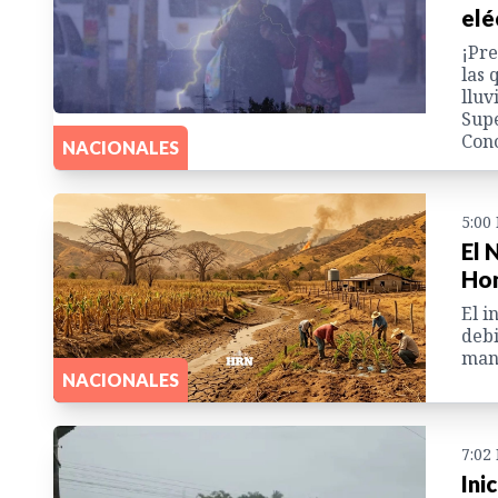
elé
¡Pre
las 
lluv
Supe
Cono
NACIONALES
5:00
El 
Hon
El i
debi
mane
NACIONALES
7:02
Ini