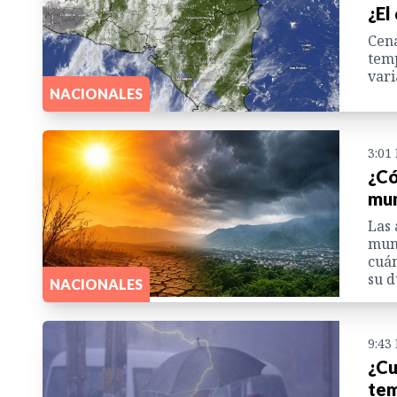
¿El
Cen
temp
vari
NACIONALES
3:01
¿Có
mun
Las 
muni
cuán
su d
NACIONALES
9:43
¿Cu
tem