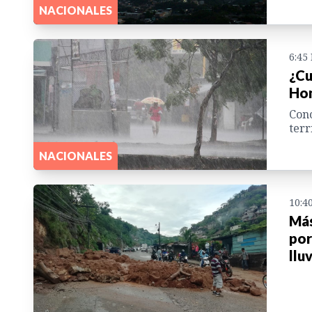
NACIONALES
6:45
¿Cu
Hon
Cono
terr
NACIONALES
10:4
Más
por
llu