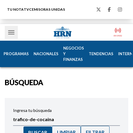
TU NOTA
TVC
EMISORAS UNIDAS
NEGOCIOS
PROGRAMAS
NACIONALES
Y
TENDENCIAS
INTERN
FINANZAS
BÚSQUEDA
Ingresa tu búsqueda
LIMPIAR
FILTRAR
BUSCAR