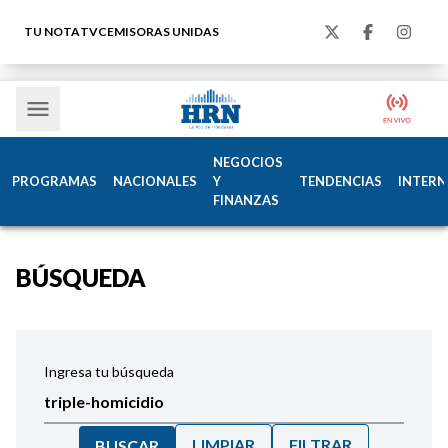
TU NOTA
TVC
EMISORAS UNIDAS
NEGOCIOS
PROGRAMAS
NACIONALES
Y
TENDENCIAS
INTERN
FINANZAS
BÚSQUEDA
Ingresa tu búsqueda
LIMPIAR
FILTRAR
BUSCAR