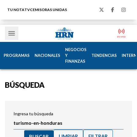
TU NOTA
TVC
EMISORAS UNIDAS
NEGOCIOS
PROGRAMAS
NACIONALES
Y
TENDENCIAS
INTERN
FINANZAS
BÚSQUEDA
Ingresa tu búsqueda
LIMPIAR
FILTRAR
BUSCAR