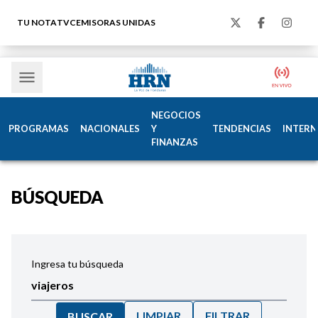
TU NOTA
TVC
EMISORAS UNIDAS
NEGOCIOS
PROGRAMAS
NACIONALES
Y
TENDENCIAS
INTERN
FINANZAS
BÚSQUEDA
Ingresa tu búsqueda
LIMPIAR
FILTRAR
BUSCAR