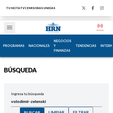
TU NOTA
TVC
EMISORAS UNIDAS
NEGOCIOS
PROGRAMAS
NACIONALES
Y
TENDENCIAS
INTERN
FINANZAS
BÚSQUEDA
Ingresa tu búsqueda
LIMPIAR
FILTRAR
BUSCAR